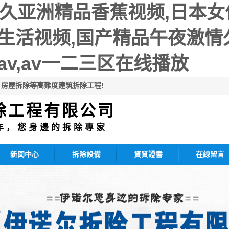
久久亚洲精品香蕉视频,日本
生活视频,国产精品午夜激情
v,av一二三区在线播放
房屋拆除等高難度建筑拆除工程!
除工程有限公司
年 ， 您 身 邊 的 拆 除 專 家
新聞中心
拆除設備
資質證書
在線留言