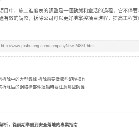
項目中，施工進度表的調整是一個動態和靈活的過程，它不僅要
過有效的調整，拆除公司可以更好地掌控項目進程，提高工程質
：
http://www.jiashutong.com/companyNews/4881.html
房拆除中的大型鍋爐 拆除前要做哪些卸壓操作
房拆除后的鋼結構部件運輸時要注意哪些防護
解析，從前期準備到安全落地的專業指南