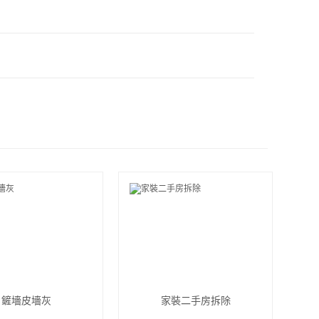
鏟墻皮墻灰
家裝二手房拆除