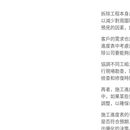
拆除工程本身
以減少對周圍
預見的因素，
客戶的需求也
進度表中考慮
除公司要能夠
協調不同工組
行現場勘查，
檢查和修復時
再者，施工進
中，如果某些
調整，以確保
施工進度表的
是否符合預期
出優化的決策