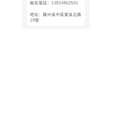
聯系電話：13814862501
地址：蘇州吳中區東吳北路
19號